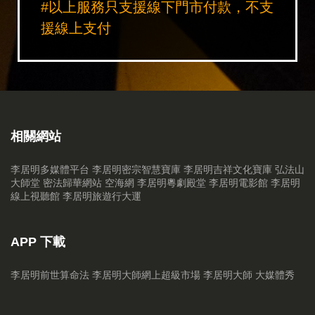
#以上服務只支援線下門市付款，不支
援線上支付
相關網站
李居明多媒體平台
李居明密宗智慧寶庫
李居明吉祥文化寶庫
弘法山
大師堂
密法歸華網站
空海網
李居明粵劇殿堂
李居明電影館
李居明
線上視聽館
李居明旅遊行大運
APP 下載
李居明前世算命法
李居明大師網上超級市場
李居明大師 大媒體秀