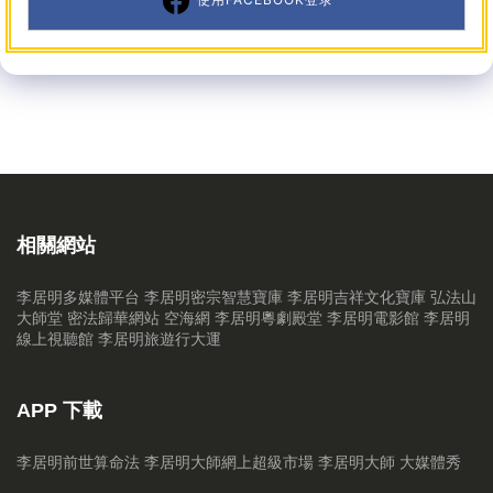
相關網站
李居明多媒體平台
李居明密宗智慧寶庫
李居明吉祥文化寶庫
弘法山
大師堂
密法歸華網站
空海網
李居明粵劇殿堂
李居明電影館
李居明
線上視聽館
李居明旅遊行大運
APP 下載
李居明前世算命法
李居明大師網上超級市場
李居明大師 大媒體秀