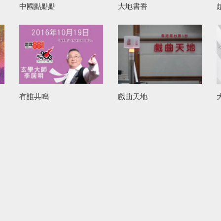
版
中國點點點
大地書香
有誰共鳴
戲曲天地