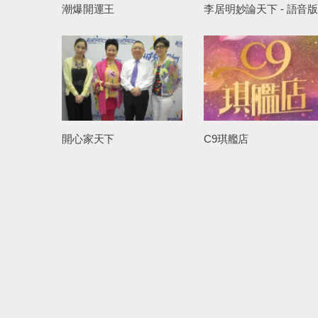
潮爆開運王
李居明妙論天下 - 語音
開心家天下
C9琪艦店