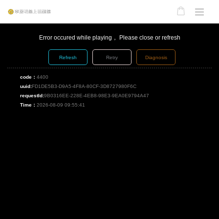
Error occured while playing， Please close or refresh
Refresh
Retry
Diagnosis
code：
4400
uuid:
FD1DE5B3-D9A5-4F8A-80CF-3D8727980F6C
requestId:
9B0316EE-228E-4EB8-98E3-9EA0E9794A47
Time：
2026-08-09 09:55:41