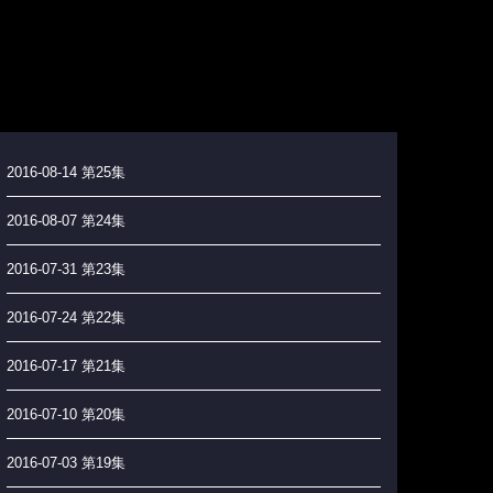
2016-08-14 第25集
2016-08-07 第24集
2016-07-31 第23集
2016-07-24 第22集
2016-07-17 第21集
2016-07-10 第20集
2016-07-03 第19集