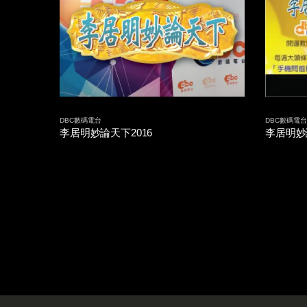
DBC數碼電台
DBC數碼電台
李居明妙論天下2016
李居明妙