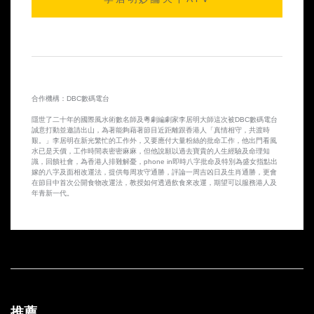
2014-10-10 第25集
2014-10-09 第24集
2014-10-08 第23集
合作機構：DBC數碼電台
2014-10-07 第22集
隱世了二十年的國際風水術數名師及粵劇編劇家李居明大師這次被DBC數碼電台
誠意打動並邀請出山，為著能夠藉著節目近距離跟香港人「真情相守，共渡時
2014-10-06 第21集
艱。」李居明在新光繁忙的工作外，又要應付大量粉絲的批命工作，他出門看風
水已是天價，工作時間表密密麻麻，但他說願以過去寶貴的人生經驗及命理知
識，回饋社會，為香港人排難解憂，phone in即時八字批命及特別為盛女指點出
2014-10-03 第20集
嫁的八字及面相改運法，提供每周攻守通勝，評論一周吉凶日及生肖通勝，更會
在節目中首次公開食物改運法，教授如何透過飲食來改運，期望可以服務港人及
年青新一代。
2014-10-02 第19集
2014-10-01 第18集
2014-09-30 第17集
2014-09-29 第16集
推薦