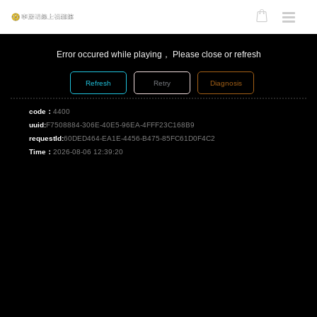
Error occured while playing， Please close or refresh
Refresh
Retry
Diagnosis
code：
4400
uuid:
F7508884-306E-40E5-96EA-4FFF23C168B9
requestId:
60DED464-EA1E-4456-B475-85FC61D0F4C2
Time：
2026-08-06 12:39:20