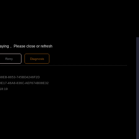
laying， Please close or refresh
Retry
Diagnosis
48EB-8653-745BD4246F2D
0E17-46A8-836C-AEF674B08E32
18:19