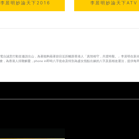
李居明妙論天下2016
李居明妙論天下ATV
碼電台誠意打動並邀請出山，為著能夠藉著節目近距離跟香港人「真情相守，共渡時艱。」李居明在新
，為香港人排難解憂，phone in即時八字批命及特別為盛女指點出嫁的八字及面相改運法，提供