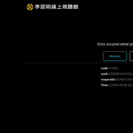
Error occured while p
Refresh
code：
4400
uuid:
A3668B16-61C3-
requestId:
EEAB7C50-
Time：
2026-08-06 06: