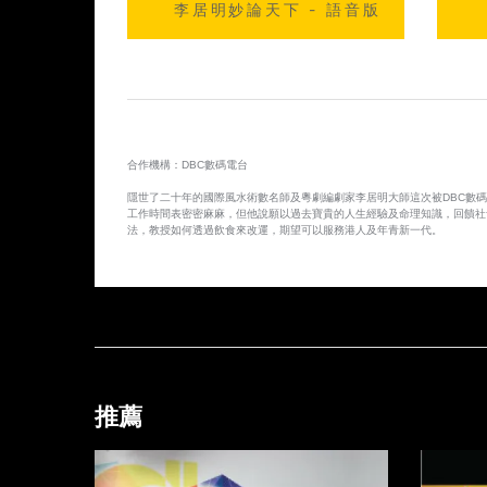
李居明妙論天下 - 語音版
合作機構：DBC數碼電台
隱世了二十年的國際風水術數名師及粵劇編劇家李居明大師這次被DBC數
工作時間表密密麻麻，但他說願以過去寶貴的人生經驗及命理知識，回饋社會
法，教授如何透過飲食來改運，期望可以服務港人及年青新一代。
推薦