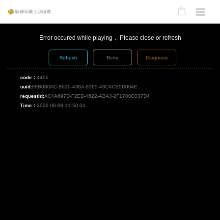
Error occured while playing， Please close or refresh
Refresh
Retry
Diagnosis
code：
4400
uuid:
88B080AC-B620-438A-8365-43CACE5D004E
requestId:
AC4A697D-F2ED-4622-ABA3-2F1700E037D4
Time：
2026-08-08 11:50:02