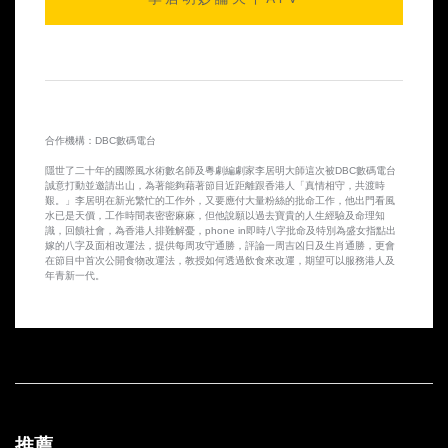
2014-10-10 第25集
2014-10-09 第24集
2014-10-08 第23集
合作機構：DBC數碼電台
2014-10-07 第22集
隱世了二十年的國際風水術數名師及粵劇編劇家李居明大師這次被DBC數碼電台
誠意打動並邀請出山，為著能夠藉著節目近距離跟香港人「真情相守，共渡時
2014-10-06 第21集
艱。」李居明在新光繁忙的工作外，又要應付大量粉絲的批命工作，他出門看風
水已是天價，工作時間表密密麻麻，但他說願以過去寶貴的人生經驗及命理知
識，回饋社會，為香港人排難解憂，phone in即時八字批命及特別為盛女指點出
2014-10-03 第20集
嫁的八字及面相改運法，提供每周攻守通勝，評論一周吉凶日及生肖通勝，更會
在節目中首次公開食物改運法，教授如何透過飲食來改運，期望可以服務港人及
年青新一代。
2014-10-02 第19集
2014-10-01 第18集
2014-09-30 第17集
2014-09-29 第16集
推薦