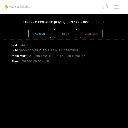
Error occured while playing， Please close or refresh
Refresh
Retry
Diagnosis
code：
4400
uuid:
60CAA2CD-2B85-474B-B084-F41C1E62FAE1
requestId:
5222E80B-1765-4CF7-818A-A9064D561196
Time：
2026-08-08 06:44:50