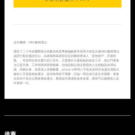
2014-10-10 第25集
2014-10-09 第24集
2014-10-08 第23集
合作機構：DBC數碼電台
2014-10-07 第22集
隱世了二十年的國際風水術數名師及粵劇編劇家李居明大師這次被DBC數碼電台
誠意打動並邀請出山，為著能夠藉著節目近距離跟香港人「真情相守，共渡時
2014-10-06 第21集
艱。」李居明在新光繁忙的工作外，又要應付大量粉絲的批命工作，他出門看風
水已是天價，工作時間表密密麻麻，但他說願以過去寶貴的人生經驗及命理知
識，回饋社會，為香港人排難解憂，phone in即時八字批命及特別為盛女指點出
2014-10-03 第20集
嫁的八字及面相改運法，提供每周攻守通勝，評論一周吉凶日及生肖通勝，更會
在節目中首次公開食物改運法，教授如何透過飲食來改運，期望可以服務港人及
年青新一代。
2014-10-02 第19集
2014-10-01 第18集
2014-09-30 第17集
2014-09-29 第16集
推薦