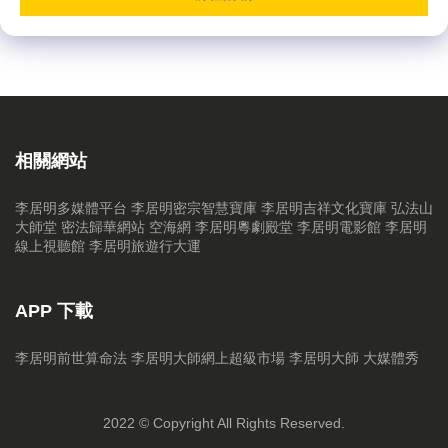
相關網站
李居明多媒體平台
李居明密宗智慧寶庫
李居明吉祥文化寶庫
弘法山
大師堂
密法歸華網站
空海網
李居明粵劇殿堂
李居明電影館
李居明
線上視聽館
李居明旅遊行大運
APP 下載
李居明前世算命法
李居明大師網上超級市場
李居明大師 大媒體秀
2022 © Copyright All Rights Reserved.